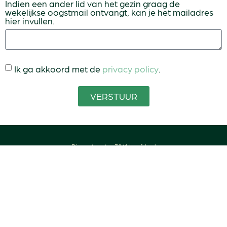
Indien een ander lid van het gezin graag de
wekelijkse oogstmail ontvangt, kan je het mailadres
hier invullen.
Ik ga akkoord met de
privacy policy
.
VERSTUUR
Diepestraat – 3061 Leefdaal
info@groeneland.be
Bio-label Groeneland
BE0660.952.852